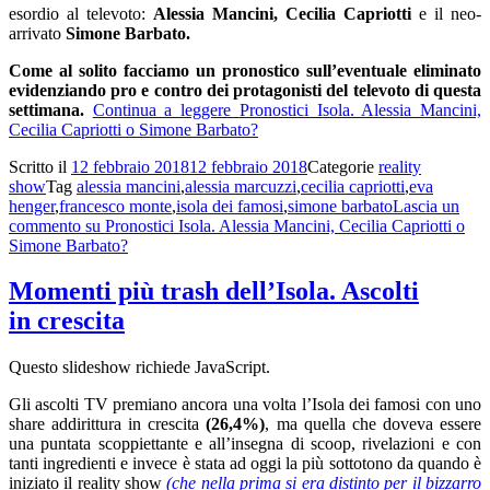
esordio al televoto:
Alessia Mancini, Cecilia Capriotti
e il neo-
arrivato
Simone Barbato.
Come al solito facciamo un pronostico sull’eventuale eliminato
evidenziando pro e contro dei protagonisti del televoto di questa
settimana.
Continua a leggere
Pronostici Isola. Alessia Mancini,
Cecilia Capriotti o Simone Barbato?
Scritto il
12 febbraio 2018
12 febbraio 2018
Categorie
reality
show
Tag
alessia mancini
,
alessia marcuzzi
,
cecilia capriotti
,
eva
henger
,
francesco monte
,
isola dei famosi
,
simone barbato
Lascia un
commento
su Pronostici Isola. Alessia Mancini, Cecilia Capriotti o
Simone Barbato?
Momenti più trash dell’Isola. Ascolti
in crescita
Questo slideshow richiede JavaScript.
Gli ascolti TV premiano ancora una volta l’Isola dei famosi con uno
share addirittura in crescita
(26,4%)
, ma quella che doveva essere
una puntata scoppiettante e all’insegna di scoop, rivelazioni e con
tanti ingredienti e invece è stata ad oggi la più sottotono da quando è
iniziato il reality show
(che nella prima si era distinto per il bizzarro