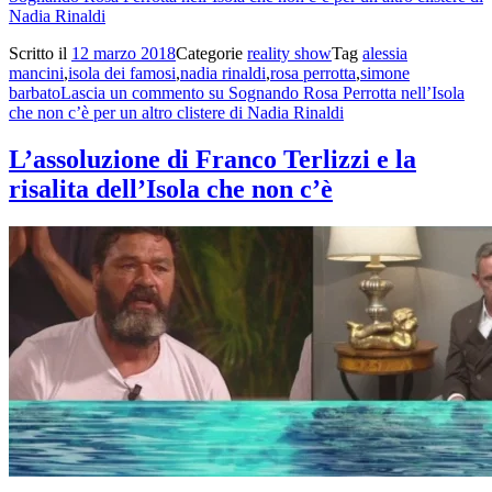
Nadia Rinaldi
Scritto il
12 marzo 2018
Categorie
reality show
Tag
alessia
mancini
,
isola dei famosi
,
nadia rinaldi
,
rosa perrotta
,
simone
barbato
Lascia un commento
su Sognando Rosa Perrotta nell’Isola
che non c’è per un altro clistere di Nadia Rinaldi
L’assoluzione di Franco Terlizzi e la
risalita dell’Isola che non c’è