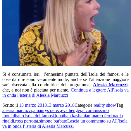
Si è consumata ieri l’ennesima puntata dell’Isola dei famosi e le
cose da dire sono veramente molte, anche se l’attenzione maggiore
sarà riservata alla conduttrice del programma,
Alessia Marcuzzi,
che, a noi non è piaciuta per niente.
Continua a leggere
All’isola va
in onda l’isteria di Alessia Marcuzzi
Scritto il
13 marzo 2018
13 marzo 2018
Categorie
reality show
Tag
alessia marcuzzi
,
amaurys perez
,
eva henger
,
il commissario
montalbano
,
isola dei famosi
,
jonathan kashanian
,
marco ferri
,
nadia
rinaldi
,
rosa perrotta
,
simone barbato
Lascia un commento
su All’isola
va in onda l’isteria di Alessia Marcuzzi