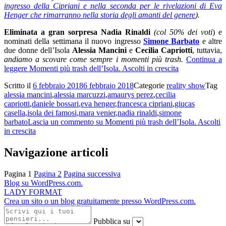
ingresso della Cipriani
e nella seconda per le rivelazioni di Eva
Henger che rimarranno nella storia degli amanti del genere
).
Eliminata a gran sorpresa Nadia Rinaldi
(col 50% dei voti
) e
nominati della settimana il nuovo ingresso
Simone Barbato
e altre
due donne dell’Isola
Alessia Mancini
e
Cecilia Capriotti
, tuttavia,
andiamo a scovare come sempre i momenti più trash.
Continua a
leggere
Momenti più trash dell’Isola. Ascolti in crescita
Scritto il
6 febbraio 2018
6 febbraio 2018
Categorie
reality show
Tag
alessia mancini
,
alessia marcuzzi
,
amaurys perez
,
cecilia
capriotti
,
daniele bossari
,
eva henger
,
francesca cipriani
,
giucas
casella
,
isola dei famosi
,
mara venier
,
nadia rinaldi
,
simone
barbato
Lascia un commento
su Momenti più trash dell’Isola. Ascolti
in crescita
Navigazione articoli
Pagina
1
Pagina
2
Pagina successiva
Blog su WordPress.com.
LADY FORMAT
Crea un sito o un blog gratuitamente presso WordPress.com.
Pubblica su