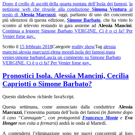
Dopo il crollo di ascolti della quarta puntata dell’Isola dei famosi
,
la
petizione web che rivuole alla conduzione
Simona Ventura
al
posto di
Alessia Marcuzzi
, oggi, parliamo di uno dei concorrenti
più silenziosi di questa edizione,
Simone Barbato
, che ha vinto lo
scontro al televoto restando in gara assieme ad
Alessia Mancini
.
Continua a leggere
Simone Barbato VERGINE. Ci è o ci fa? Per
Venier forse gay..
Scritto il
15 febbraio 2018
Categorie
reality show
Tag
alessia
mancini
,
alessia marcuzzi
,
elena morali
,
isola dei famosi
,
mara
venier
,
simone barbato
Lascia un commento
su Simone Barbato
VERGINE. Ci è o ci fa? Per Venier forse gay..
Pronostici Isola. Alessia Mancini, Cecilia
Capriotti o Simone Barbato?
Questo slideshow richiede JavaScript.
Questa settimana, come annunciato dalla conduttrice
Alessia
Marcuzzi
, l’ennesima puntata dell’Isola dei famosi
(in fiamme dopo
il caso “Cannagate”, con protagonisti
Francesco Monte
e
Eva
Henger
non esita a fermarsi)
andrà in onda al Martedì.
A contendersi l’eliminazione sono tre nuovi concorrenti al loro