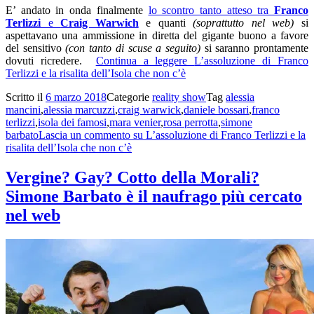
E’ andato in onda finalmente
lo scontro tanto atteso tra
Franco
Terlizzi
e
Craig Warwich
e quanti
(soprattutto nel web)
si
aspettavano una ammissione in diretta del gigante buono a favore
del sensitivo
(con tanto di scuse a seguito)
si saranno prontamente
dovuti ricredere.
Continua a leggere
L’assoluzione di Franco
Terlizzi e la risalita dell’Isola che non c’è
Scritto il
6 marzo 2018
Categorie
reality show
Tag
alessia
mancini
,
alessia marcuzzi
,
craig warwick
,
daniele bossari
,
franco
terlizzi
,
isola dei famosi
,
mara venier
,
rosa perrotta
,
simone
barbato
Lascia un commento
su L’assoluzione di Franco Terlizzi e la
risalita dell’Isola che non c’è
Vergine? Gay? Cotto della Morali?
Simone Barbato è il naufrago più cercato
nel web