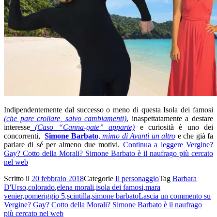
Indipendentemente dal successo o meno di questa Isola dei famosi
(che pare crollare, salvo cambiamenti)
, inaspettatamente a destare
interesse
(Caso “Canna-gate” apparte)
e curiosità è uno dei
concorrenti,
Simone Barbato
,
mimo di Avanti un altro
e che già fa
parlare di sé per almeno due motivi.
Continua a leggere
Vergine?
Gay? Cotto della Morali? Simone Barbato è il naufrago più cercato
nel web
Scritto il
20 febbraio 2018
Categorie
Il personaggio
Tag
Barbara
D'Urso
,
colorado
,
elena morali
,
isola dei famosi
,
mara
venier
,
pomeriggio 5
,
scintilla
,
simone barbato
Lascia un commento
su
Vergine? Gay? Cotto della Morali? Simone Barbato è il naufrago
più cercato nel web