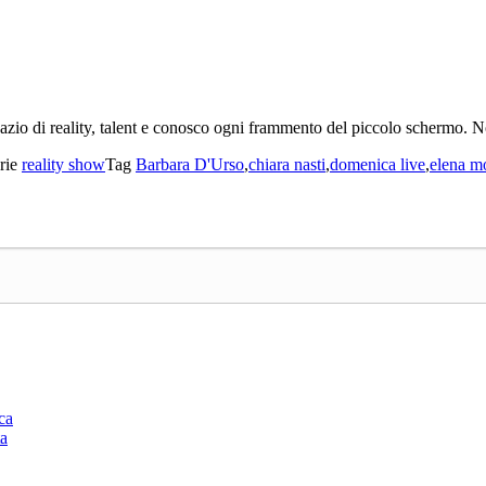
sazio di reality, talent e conosco ogni frammento del piccolo schermo. 
rie
reality show
Tag
Barbara D'Urso
,
chiara nasti
,
domenica live
,
elena mo
ca
ta