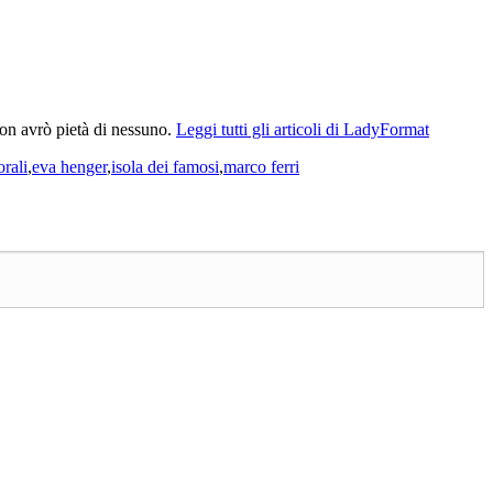
Non avrò pietà di nessuno.
Leggi tutti gli articoli di LadyFormat
rali
,
eva henger
,
isola dei famosi
,
marco ferri