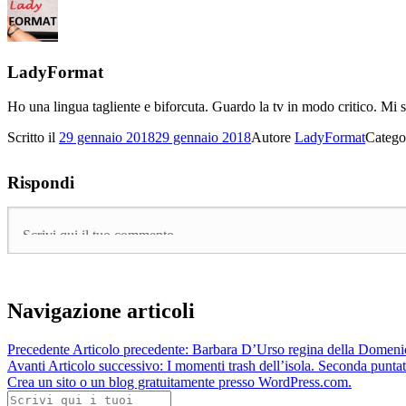
LadyFormat
Ho una lingua tagliente e biforcuta. Guardo la tv in modo critico. Mi 
Scritto il
29 gennaio 2018
29 gennaio 2018
Autore
LadyFormat
Catego
Rispondi
Navigazione articoli
Precedente
Articolo precedente:
Barbara D’Urso regina della Domeni
Avanti
Articolo successivo:
I momenti trash dell’isola. Seconda punta
Crea un sito o un blog gratuitamente presso WordPress.com.