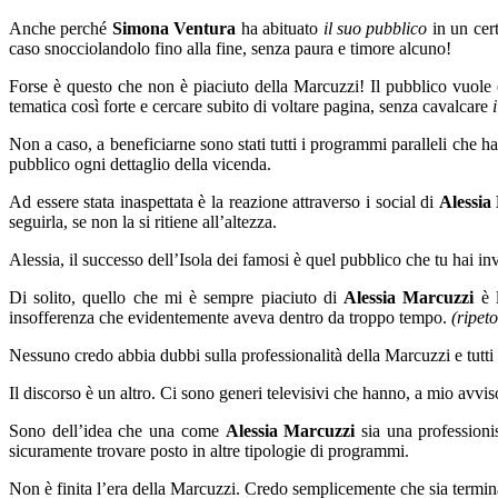
Anche perché
Simona Ventura
ha abituato
il suo pubblico
in un cert
caso snocciolandolo fino alla fine, senza paura e timore alcuno!
Forse è questo che non è piaciuto della Marcuzzi! Il pubblico vuole e
tematica così forte e cercare subito di voltare pagina, senza cavalcare
Non a caso, a beneficiarne sono stati tutti i programmi paralleli che 
pubblico ogni dettaglio della vicenda.
Ad essere stata inaspettata è la reazione attraverso i social di
Alessia
seguirla, se non la si ritiene all’altezza.
Alessia, il successo dell’Isola dei famosi è quel pubblico che tu hai inv
Di solito, quello che mi è sempre piaciuto di
Alessia Marcuzzi
è l
insofferenza che evidentemente aveva dentro da troppo tempo.
(ripet
Nessuno credo abbia dubbi sulla professionalità della Marcuzzi e tutt
Il discorso è un altro. Ci sono generi televisivi che hanno, a mio avvi
Sono dell’idea che una come
Alessia Marcuzzi
sia una professioni
sicuramente trovare posto in altre tipologie di programmi.
Non è finita l’era della Marcuzzi. Credo semplicemente che sia termina