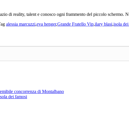
sazio di reality, talent e conosco ogni frammento del piccolo schermo. 
Tag
alessia marcuzzi
,
eva henger
,
Grande Fratello Vip
,
ilary blasi
,
isola de
emibile concorrenza di Montalbano
sola dei famosi