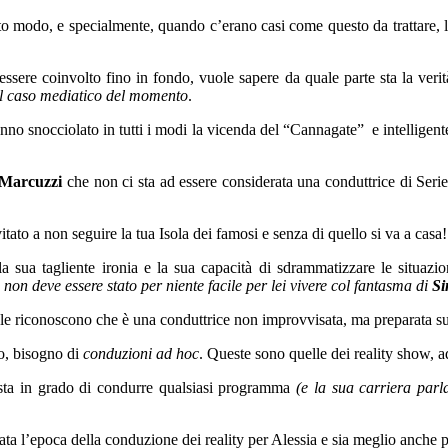
o modo, e specialmente, quando c’erano casi come questo da trattare, l’ex
ssere coinvolto fino in fondo, vuole sapere da quale parte sta la veri
il caso mediatico del momento
.
hanno snocciolato in tutti i modi la vicenda del “Cannagate” e intellige
 Marcuzzi
che non ci sta ad essere considerata una conduttrice di Serie
itato a non seguire la tua Isola dei famosi e senza di quello si va a casa!
a sua tagliente ironia e la sua capacità di sdrammatizzare le situazio
o non deve essere stato per niente facile per lei vivere col fantasma di
Si
i le riconoscono che è una conduttrice non improvvisata, ma preparata s
so, bisogno di
conduzioni ad hoc
. Queste sono quelle dei reality show, 
sta in grado di condurre qualsiasi programma
(e la sua carriera parl
ta l’epoca della conduzione dei reality per Alessia e sia meglio anche pe