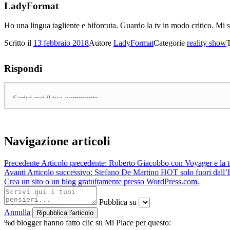
LadyFormat
Ho una lingua tagliente e biforcuta. Guardo la tv in modo critico. Mi 
Scritto il
13 febbraio 2018
Autore
LadyFormat
Categorie
reality show
Rispondi
Navigazione articoli
Precedente
Articolo precedente:
Roberto Giacobbo con Voyager e la t
Avanti
Articolo successivo:
Stefano De Martino HOT solo fuori dall’I
Crea un sito o un blog gratuitamente presso WordPress.com.
Pubblica su
Annulla
%d
blogger hanno fatto clic su Mi Piace per questo: