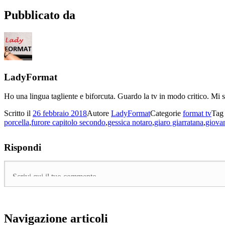
Pubblicato da
LadyFormat
Ho una lingua tagliente e biforcuta. Guardo la tv in modo critico. Mi 
Scritto il
26 febbraio 2018
Autore
LadyFormat
Categorie
format tv
Ta
porcella
,
furore capitolo secondo
,
gessica notaro
,
giaro giarratana
,
giovan
Rispondi
Navigazione articoli