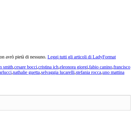
Non avrò pietà di nessuno.
Leggi tutti gli articoli di LadyFormat
n smith
,
cesare bocci
,
cristina ich
,
eleonora giorgi
,
fabio canino
,
francisco
arlucci
,
nathalie guetta
,
selvaggia lucarelli
,
stefania rocca
,
uno mattina