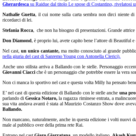
Gherardesca
su Raidue dal titolo Le spose di Costantino, rivelatosi 
Nathalie Guetta
, il cui nome sulla carta sembra non dirci niente d
ricordarci di lei.
Stefania Rocca
, che non ha bisogno di presentazioni. Grande attrice 
Don Diamond
, è proprio lui, avete capito bene l’attore di Beautiful 
Nel cast,
un unico cantante,
ma molto conosciuto al grande pubbli
nella giuria del cast di Sanremo Young con Antonella Clerici).
Anche uno stilista arriva a Ballando con le stelle. Personaggio eccen
Giovanni Ciacci
che è un personaggio che potrebbe essere la vera s
Non ci manca lo sportivo nel cast e questa volta Milly ha pensato be
E’ nel cast di questa edizione di Ballando con le stelle anche
una prot
parlando di
Gessica Notaro,
la ragazza riminese entrata, a malincuore 
sua vita andava avanti è stata al Maurizio Costanzo Show dove aveva 
Ballando.
Non mancano, naturalmente, anche in questa edizione i volti nuovi da l
male al pubblico over della prima rete Rai.
Entrano nel cast
Giaro Giarratana,
un modello italiano,
Akash Kum