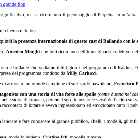
un grande flop
i significativo, ma se ricordiamo il personaggio di Perpetua in un’al
di cinema e fiction.
e quindi
la presenza internazionale di questo cast di Ballando con le s
co,
Amedeo Minghi
che tutti ricordano nell’immaginario collettivo ne
trico e brillante che vediamo tutti i giorni nel programma di Raidue, 
orpresa del programma condotto da
Milly Carlucci.
ne di arruolare un grande campione di surf sardo hawaiiano,
Francisco P
agonista con una storia di vita forte alle spalle
(come è stato nel ca
nella storia di cronaca, perché il suo fidanzato le versò dell’acido sul 
raccontato di lottare e aveva impressionato ed emozionato tutto il pub
anciare e fare conoscere al grande pubblico, i belli, i modelli, gli inf
an,
modello indiano,
Cristina Ich
, modella rumena.