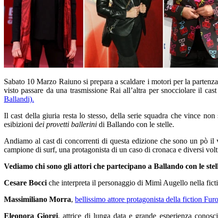
Sabato 10 Marzo Raiuno si prepara a scaldare i motori per la partenz
visto passare da una trasmissione Rai all’altra per snocciolare il cas
Ballandi).
Il cast della giuria resta lo stesso, della serie squadra che vince no
esibizioni d
ei provetti ballerini
di Ballando con le stelle.
Andiamo al cast di concorrenti di questa edizione che sono un pò il 
campione di surf, una protagonista di un caso di cronaca e diversi vo
Vediamo chi sono gli attori che partecipano a Ballando con le stel
Cesare Bocci
che interpreta il personaggio di Mimì Augello nella fict
Massimiliano Morra
,
bellissimo attore protagonista della fiction Fu
Eleonora Giorgi
, attrice di lunga data e grande esperienza conosc