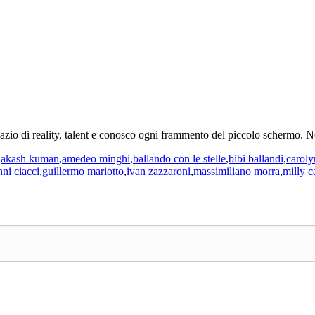
sazio di reality, talent e conosco ogni frammento del piccolo schermo. 
g
akash kuman
,
amedeo minghi
,
ballando con le stelle
,
bibi ballandi
,
caroly
ni ciacci
,
guillermo mariotto
,
ivan zazzaroni
,
massimiliano morra
,
milly c