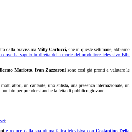
tto dalla bravissima
Milly Carlucci,
che in queste settimane, abbiamo
a dove ha saputo in diretta della morte del produttore televisivo Bibi
illermo Mariotto, Ivan Zazzaroni
sono così già pronti a valutare le
ti attori, un cantante, uno stilista, una presenza internazionale, un
puntato per prendersi anche la fetta di pubblico giovane.
set
;
ni
e reduce dalla sua ultima fatica televisiva con
Costantino Della