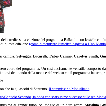
a della tredicesima edizione del programma Ballando con le stelle condo
t di questa edizione
(come dimenticare l’infelice ospitata a Uno Mattin
n si cambia.
Selvaggia Lucarelli, Fabio Canino, Carolyn Smith, Gu
vero cuore del programma. Un cast decisamente versatile composto da mol
lti nuovi del mondo della moda e del web su cui il programma ha sempre 
le:
ion che fa gli ascolti di Sanremo,
Il commissario Montalbano
;
rore-Capitolo Secondo, in onda con scarsissimo successo sulle reti Media
iutissima al grande pubblico, moglie di un altro attore,
Massimo Ghi