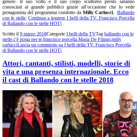
genere. Il suo volto e il suo corpo scultoreo presto saranno
conosciuti al grande pubblico grazie all’occasione che lo vede
protagonista del programma condotto da
Milly Carlucci
,
Ballando
con le stelle
.
Continua a leggere
I belli della TV. Francisco Porcella
di Ballando con le stelle HOT!
Scritto il
9 marzo 2018
Categorie
I belli della TV
Tag
ballando con le
stelle
,
c'è posta per te
,
francisco porcella
,
Maria De Filippi
,
milly
carlucci
Lascia un commento
su I belli della TV. Francisco Porcella
di Ballando con le stelle HOT!
Attori, cantanti, stilisti, modelli, storie di
vita e una presenza internazionale. Ecco
il cast di Ballando con le stelle 2018