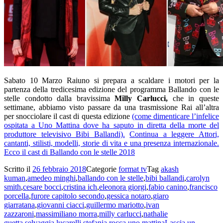
Sabato 10 Marzo Raiuno si prepara a scaldare i motori per la
partenza della tredicesima edizione del programma Ballando con le
stelle condotto dalla bravissima
Milly Carlucci,
che in queste
settimane, abbiamo visto passare da una trasmissione Rai all’altra
per snocciolare il cast di questa edizione
(come dimenticare l’infelice
ospitata a Uno Mattina dove ha saputo in diretta della morte del
produttore televisivo Bibi Ballandi).
Continua a leggere
Attori,
cantanti, stilisti, modelli, storie di vita e una presenza internazionale.
Ecco il cast di Ballando con le stelle 2018
Scritto il
26 febbraio 2018
Categorie
format tv
Tag
akash
kuman
,
amedeo minghi
,
ballando con le stelle
,
bibi ballandi
,
carolyn
smith
,
cesare bocci
,
cristina ich
,
eleonora giorgi
,
fabio canino
,
francisco
porcella
,
furore capitolo secondo
,
gessica notaro
,
giaro
giarratana
,
giovanni ciacci
,
guillermo mariotto
,
ivan
zazzaroni
,
massimiliano morra
,
milly carlucci
,
nathalie
guetta
,
selvaggia lucarelli
,
stefania rocca
,
uno mattina
Lascia un