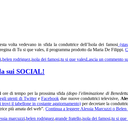
sta volta vedevano in sfida la conduttrice dell’Isola dei famosi
(stas
regina di Tu si que vales, il programma prodotto da Maria De Filippi.
C
i
,
belen rodriguez
,
isola dei famosi
,
tu si que vales
Lascia un commento
su
ala sui SOCIAL!
24 ore di tempo per la prossima sfida
(dopo l’eliminazione di Benedett
egli utenti di Twitter
e
Facebook
due nuove conduttrici televisive,
Ale
i trovi il tabellone in costante aggiornamento)
per decretare la conduttri
trice più amata del web”.
Continua a leggere
Alessia Marcuzzi o Belen
essia marcuzzi
,
belen rodriguez
,
grande fratello
,
isola dei famosi
,
tu si que