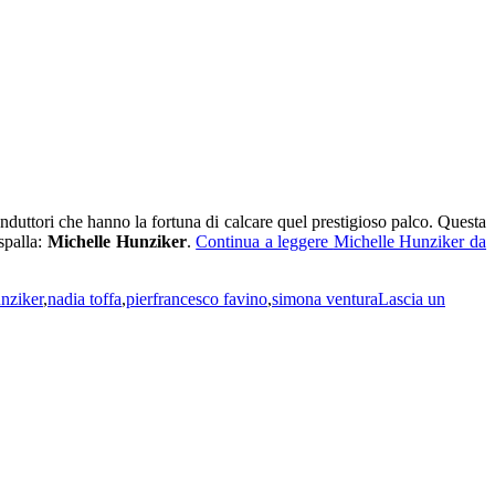
conduttori che hanno la fortuna di calcare quel prestigioso palco. Questa
 spalla:
Michelle Hunziker
.
Continua a leggere
Michelle Hunziker da
nziker
,
nadia toffa
,
pierfrancesco favino
,
simona ventura
Lascia un