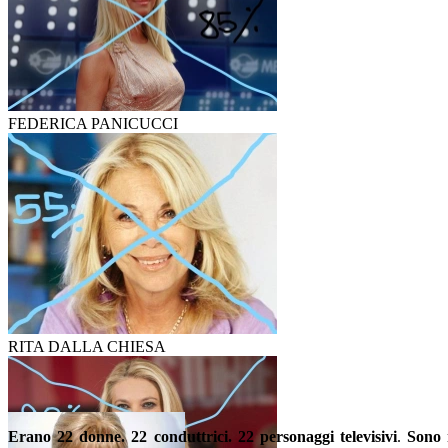
FEDERICA PANICUCCI
RITA DALLA CHIESA
Erano 22 donne. 22 conduttrici. 22 personaggi televisivi
.
Sono 