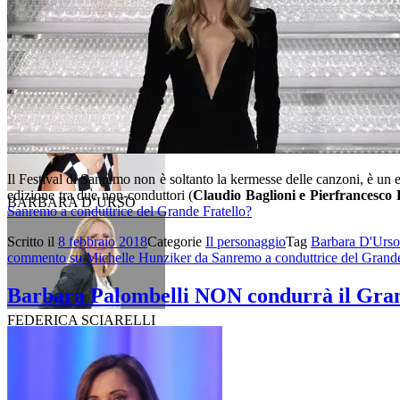
ALESSIA MARCUZZI
Il Festival di Sanremo non è soltanto la kermesse delle canzoni, è un ev
edizione tra due non-conduttori (
Claudio Baglioni e Pierfrancesco
BARBARA D’URSO
Sanremo a conduttrice del Grande Fratello?
Scritto il
8 febbraio 2018
Categorie
Il personaggio
Tag
Barbara D'Urso
commento
su Michelle Hunziker da Sanremo a conduttrice del Grande
Barbara Palombelli NON condurrà il Gran
FEDERICA SCIARELLI