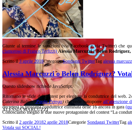
BELEN RODRIGUEZ
Giunte al termine le votazioni (via Facebook e via Twitter) che que
clamoroso di Franco Terlizzi)
Alessia Marcuzzi
e
Belen Rodríguez,
Scritto il
3 aprile 2018
Categorie
Sondaggi Twitter
Tag
alessia marcuzz
Alessia Marcuzzi o Belen Rodríguez? Vot
Questo slideshow richiede JavaScript.
Ritornano le sfide del contest per eleggere la conduttrice del web. 
Caterina Balivo,
Paola Perego
)
che vede sottoporre
all’attenzione d
decreterà la prossima conduttrice eliminata delle 16 ancora in gara
(qu
ALESSIA MARCUZZI
Conosciamo meglio le due nuove protagoniste del contest “La condut
Scritto il
2 aprile 2018
2 aprile 2018
Categorie
Sondaggi Twitter
Tag
al
Votala sui SOCIAL!