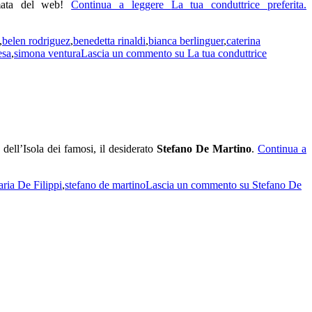
amata del web!
Continua a leggere
La tua conduttrice preferita.
,
belen rodriguez
,
benedetta rinaldi
,
bianca berlinguer
,
caterina
esa
,
simona ventura
Lascia un commento
su La tua conduttrice
 dell’Isola dei famosi, il desiderato
Stefano De Martino
.
Continua a
ria De Filippi
,
stefano de martino
Lascia un commento
su Stefano De