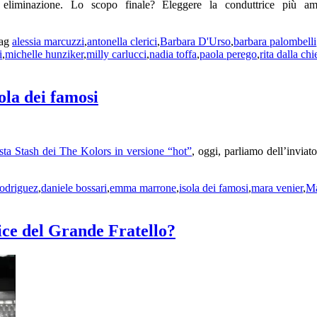
d eliminazione. Lo scopo finale? Eleggere la conduttrice più 
ag
alessia marcuzzi
,
antonella clerici
,
Barbara D'Urso
,
barbara palombelli
i
,
michelle hunziker
,
milly carlucci
,
nadia toffa
,
paola perego
,
rita dalla chi
ola dei famosi
sta Stash dei The Kolors in versione “hot”
, oggi, parliamo dell’inviato
rodriguez
,
daniele bossari
,
emma marrone
,
isola dei famosi
,
mara venier
,
Ma
ce del Grande Fratello?